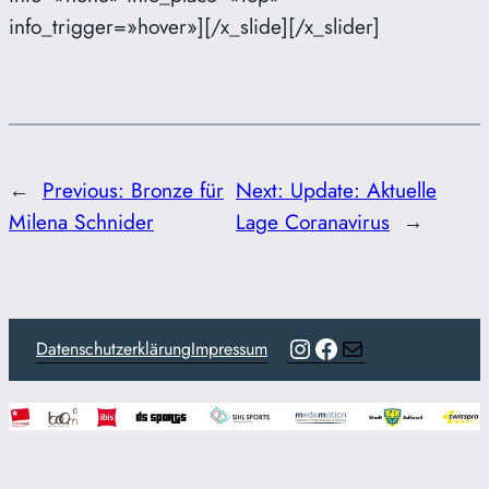
info_trigger=»hover»][/x_slide][/x_slider]
←
Previous:
Bronze für
Next:
Update: Aktuelle
Milena Schnider
Lage Coranavirus
→
Instagram
Facebook
E-Mail
Datenschutzerklärung
Impressum