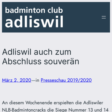
Zum
Inhalt
springen
Adliswil auch zum
Abschluss souverän
März 2, 2020
—
in
Presseschau 2019/2020
An diesem Wochenende erspielten die Adliswiler
NLB-Badmintoncracks die Siege Nummer 13 und 14