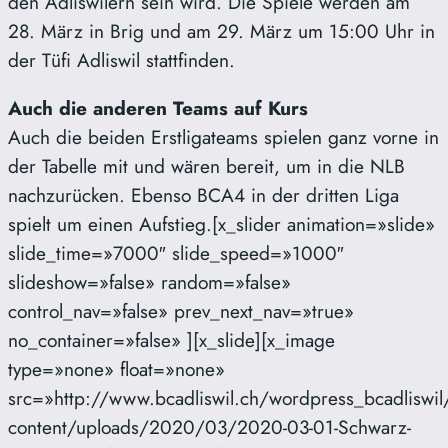
den Adliswilern sein wird. Die Spiele werden am
28. März in Brig und am 29. März um 15:00 Uhr in
der Tüfi Adliswil stattfinden.
Auch die anderen Teams auf Kurs
Auch die beiden Erstligateams spielen ganz vorne in
der Tabelle mit und wären bereit, um in die NLB
nachzurücken. Ebenso BCA4 in der dritten Liga
spielt um einen Aufstieg.[x_slider animation=»slide»
slide_time=»7000″ slide_speed=»1000″
slideshow=»false» random=»false»
control_nav=»false» prev_next_nav=»true»
no_container=»false» ][x_slide][x_image
type=»none» float=»none»
src=»http://www.bcadliswil.ch/wordpress_bcadliswil
content/uploads/2020/03/2020-03-01-Schwarz-